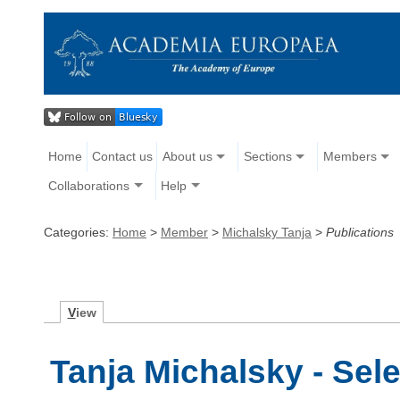
Home
Contact us
About us
Sections
Members
Collaborations
Help
Categories:
Home
>
Member
>
Michalsky Tanja
>
Publications
V
iew
Tanja Michalsky - Sel