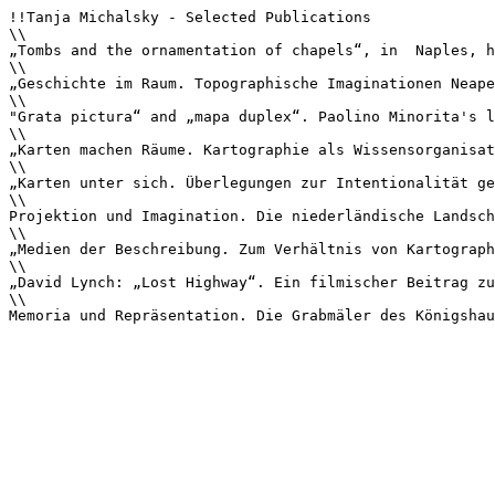
!!Tanja Michalsky - Selected Publications

\\

„Tombs and the ornamentation of chapels“, in  Naples, h
\\

„Geschichte im Raum. Topographische Imaginationen Neape
\\

"Grata pictura“ and „mapa duplex“. Paolino Minorita's l
\\

„Karten machen Räume. Kartographie als Wissensorganisat
\\

„Karten unter sich. Überlegungen zur Intentionalität ge
\\

Projektion und Imagination. Die niederländische Landsch
\\

„Medien der Beschreibung. Zum Verhältnis von Kartograph
\\

„David Lynch: „Lost Highway“. Ein filmischer Beitrag zu
\\

Memoria und Repräsentation. Die Grabmäler des Königshau