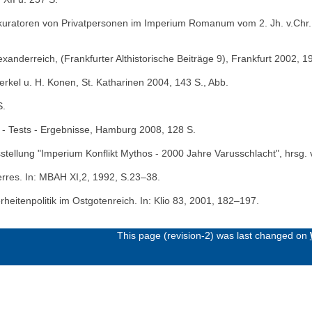
uratoren von Privatpersonen im Imperium Romanum vom 2. Jh. v.Chr. bi
nderreich, (Frankfurter Althistorische Beiträge 9), Frankfurt 2002, 1
erkel u. H. Konen, St. Katharinen 2004, 143 S., Abb.
S.
n - Tests - Ergebnisse, Hamburg 2008, 128 S.
sstellung "Imperium Konflikt Mythos - 2000 Jahre Varusschlacht", hrs
Verres. In: MBAH XI,2, 1992, S.23–38.
rheitenpolitik im Ostgotenreich. In: Klio 83, 2001, 182–197.
This page (revision-2) was last changed on