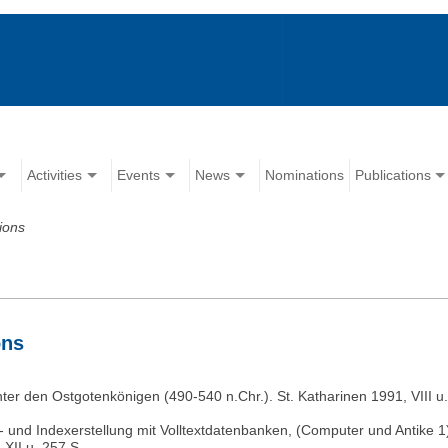
Activities
Events
News
Nominations
Publications
ions
ons
nter den Ostgotenkönigen (490-540 n.Chr.). St. Katharinen 1991, VIII u
und Indexerstellung mit Volltextdatenbanken, (Computer und Antike 1),
 XII u. 257 S.