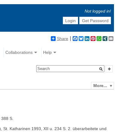
Not logged in!
Login
Get Password
Share
Facebook
Bluesky
LinkedIn
Pinterest
WhatsApp
XING
Email
Collaborations
Help
More...
. 388 S.
 St. Katharinen 1993, XII u. 234 S. 2. überarbeitete und