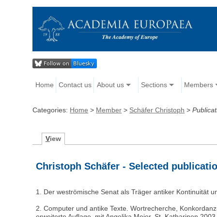
Home
Contact us
About us
Sections
Members
Categories:
Home
>
Member
>
Schäfer Christoph
>
Publicat
V
iew
Christoph Schäfer - Selected publicati
1. Der weströmische Senat als Träger antiker Kontinuität u
2. Computer und antike Texte. Wortrecherche, Konkordanz- 
erweiterte Auflage, mit Angelika Meier, St. Katharinen 2003,