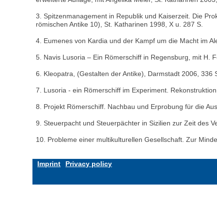
3. Spitzenmanagement in Republik und Kaiserzeit. Die Prok
römischen Antike 10), St. Katharinen 1998, X u. 287 S.
4. Eumenes von Kardia und der Kampf um die Macht im Alexa
5. Navis Lusoria – Ein Römerschiff in Regensburg, mit H. F
6. Kleopatra, (Gestalten der Antike), Darmstadt 2006, 336 
7. Lusoria - ein Römerschiff im Experiment. Rekonstruktio
8. Projekt Römerschiff. Nachbau und Erprobung für die Au
9. Steuerpacht und Steuerpächter in Sizilien zur Zeit des 
10. Probleme einer multikulturellen Gesellschaft. Zur Minde
Imprint
Privacy policy