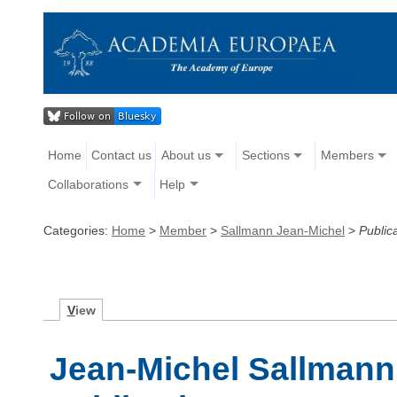
Home
Contact us
About us
Sections
Members
Collaborations
Help
Categories:
Home
>
Member
>
Sallmann Jean-Michel
>
Public
V
iew
Jean-Michel Sallmann -