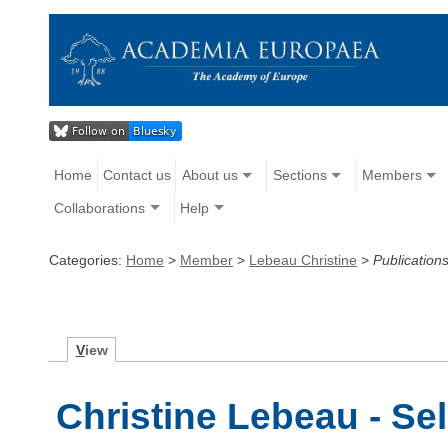
Home
Contact us
About us
Sections
Members
Collaborations
Help
Categories:
Home
>
Member
>
Lebeau Christine
>
Publication
V
iew
Christine Lebeau - Se