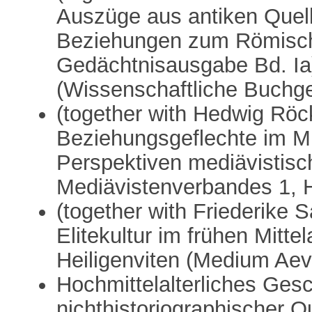
Auszüge aus antiken Quel
Beziehungen zum Römische
Gedächtnisausgabe Bd. Ia
(Wissenschaftliche Buchge
(together with Hedwig Röck
Beziehungsgeflechte im Mitt
Perspektiven mediävistisch
Mediävistenverbandes 1, H
(together with Friederike 
Elitekultur im frühen Mittel
Heiligenviten (Medium Ae
Hochmittelalterliches Ges
nichthistoriographischer Q