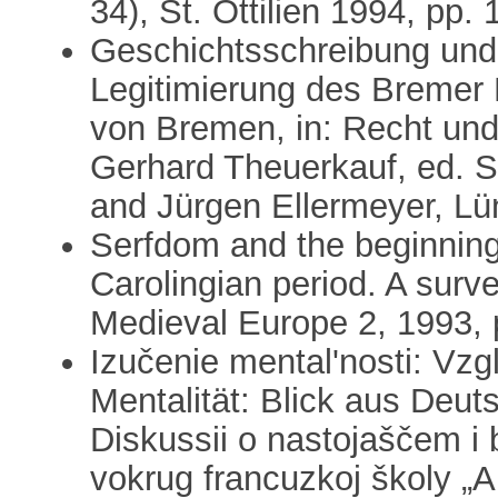
34), St. Ottilien 1994, pp.
Geschichtsschreibung und 
Legitimierung des Bremer
von Bremen, in: Recht und
Gerhard Theuerkauf, ed. S
and Jürgen Ellermeyer, Lü
Serfdom and the beginnings
Carolingian period. A surve
Medieval Europe 2, 1993, 
Izučenie mental'nosti: Vzg
Mentalität: Blick aus Deut
Diskussii o nastojaščem i 
vokrug francuzkoj školy „A