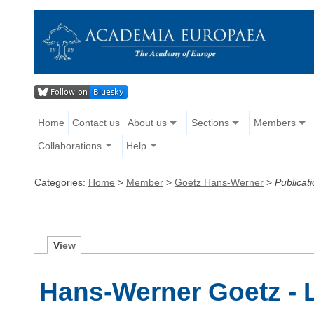
Home
Contact us
About us
Sections
Members
Collaborations
Help
Categories:
Home
>
Member
>
Goetz Hans-Werner
>
Publicat
V
iew
Hans-Werner Goetz -