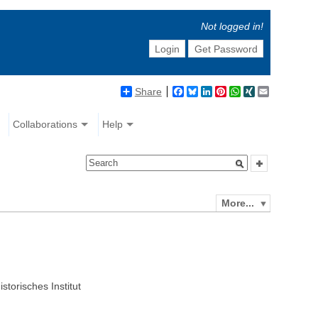
Not logged in!
Login
Get Password
Share
Facebook
Bluesky
LinkedIn
Pinterest
WhatsApp
XING
Email
Collaborations
Help
More...
storisches Institut