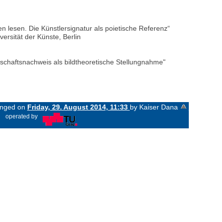
ren lesen. Die Künstlersignatur als poietische Referenz“
rsität der Künste, Berlin
orschaftsnachweis als bildtheoretische Stellungnahme"
hanged on
Friday, 29. August 2014, 11:33
by Kaiser Dana
«
operated by