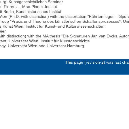
burg, Kunstgeschichtliches Seminar
 in Florenz – Max-Planck-Institut
 Berlin, Kunsthistorisches Institut
Wien (Ph.D. with distinction) with the dissertation “Fährten legen – Spu
up "Praxis und Theorie des künstlerischen Schaffensprozesses", Unive
 Kunst Wien, Institut für Kunst- und Kulturwissenschaften
Wien
ith distinction) with the MA thesis “Die Signaturen Jan van Eycks. Aut
t, Universität Wien, Institut für Kunstgeschichte
logy, Universität Wien and Universität Hamburg
This page (revision-2) was last c