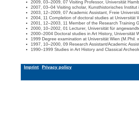
2009, 03–2009, 07 Visiting Professor, Universität Ham
2007, 03–04 Visiting scholar, Kunsthistorisches Institut
2003, 12–2009, 07 Academic Assistant, Freie Universität
2004, 11 Completion of doctoral studies at Universität 
2001, 12–2003, 11 Member of the Research Training Gro
2000, 10–2002, 01 Lecturer, Universität für angewandte
2000–2004 Doctoral studies in Art History, Universität 
1999 Degree examination at Universität Wien (M.Phil. w
1997, 10–2000, 09 Research Assistant/Academic Assistan
1990–1999 Studies in Art History and Classical Archeo
Imprint
Privacy policy