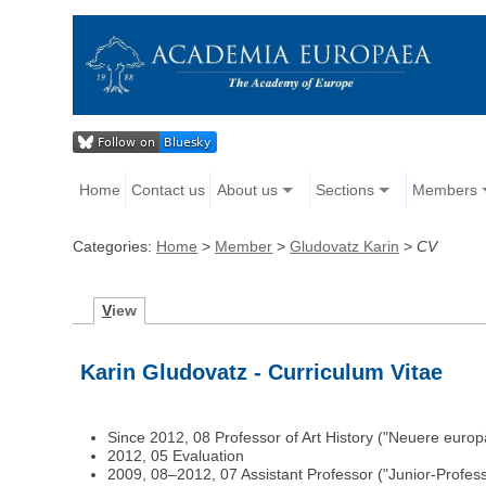
Home
Contact us
About us
Sections
Members
Categories:
Home
>
Member
>
Gludovatz Karin
>
CV
V
iew
Karin Gludovatz - Curriculum Vitae
Since 2012, 08 Professor of Art History ("Neuere europäi
2012, 05 Evaluation
2009, 08–2012, 07 Assistant Professor ("Junior-Professor