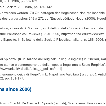
VII, n. 1, 1986, pp. 92-102.
fia e Società VIII, 1986, pp. 136-142.
uß bewiesen werden. Zu Grundfragen der Hegelschen Naturphilosophie (2
 des paragraphes 245 à 271 de l’Encyclopédiede Hegel (2000), Hegel-
 natura, a cura di S. Marcucci, in Bollettino della Società Filosofica Itali
 Dame Philosophical Reviews (17.01.2006) http://ndpr.nd.edu/review.c
no Esposito, in Bollettino della Società Filosofica Italiana, n. 188, 2006, 
' di Spinoza" (tr. in italiano dall'originale in lingua inglese) in Itinerari, X
cato storico e contemporaneo della risposta hegeliana a Sesto Empirico”: Et
//www.units.it/~dipfilo/etica_e_politica/html)
a fenomenologica di Hegel", in L. Napolitano Valditara ( a cura di), Antich
2002, pp. 151-177.
s since 2006)
ticismo“, in M. De Caro e E. Spinelli ( a c. di), Scetticismo. Una vicen