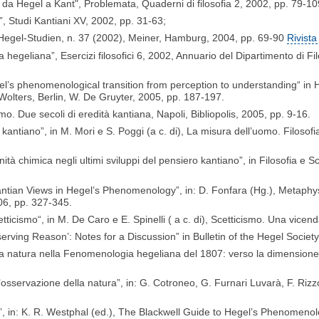
ofia da Hegel a Kant", Problemata, Quaderni di filosofia 2, 2002, pp. 79-10
”, Studi Kantiani XV, 2002, pp. 31-63;
, Hegel-Studien, n. 37 (2002), Meiner, Hamburg, 2004, pp. 69-90
Rivista
egeliana”, Esercizi filosofici 6, 2002, Annuario del Dipartimento di Filos
l’s phenomenological transition from perception to understanding“ in
 Wolters, Berlin, W. De Gruyter, 2005, pp. 187-197.
ismo. Due secoli di eredità kantiana, Napoli, Bibliopolis, 2005, pp. 9-16.
o kantiano”, in M. Mori e S. Poggi (a c. di), La misura dell’uomo. Filosof
nità chimica negli ultimi sviluppi del pensiero kantiano”, in Filosofia e
ntian Views in Hegel’s Phenomenology”, in: D. Fonfara (Hg.), Metaphys
06, pp. 327-345.
etticismo“, in M. De Caro e E. Spinelli ( a c. di), Scetticismo. Una vic
erving Reason’: Notes for a Discussion” in Bulletin of the Hegel Society
la natura nella Fenomenologia hegeliana del 1807: verso la dimensione co
’osservazione della natura”, in: G. Cotroneo, G. Furnari Luvarà, F. Riz
, in: K. R. Westphal (ed.), The Blackwell Guide to Hegel’s Phenomenolog