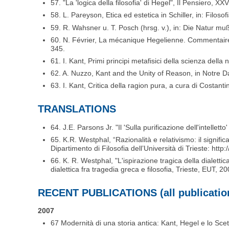
57. "La 'logica della filosofia' di Hegel", Il Pensiero, XX
58. L. Pareyson, Etica ed estetica in Schiller, in: Filoso
59. R. Wahsner u. T. Posch (hrsg. v.), in: Die Natur m
60. N. Février, La mécanique Hegelienne. Commentaire
345.
61. I. Kant, Primi principi metafisici della scienza della
62. A. Nuzzo, Kant and the Unity of Reason, in Notre
63. I. Kant, Critica della ragion pura, a cura di Costanti
TRANSLATIONS
64. J.E. Parsons Jr. "Il 'Sulla purificazione dell'intelletto
65. K.R. Westphal, “Razionalità e relativismo: il signifi
Dipartimento di Filosofia dell’Università di Trieste: http:
66. K. R. Westphal, "L'ispirazione tragica della dialettic
dialettica fra tragedia greca e filosofia, Trieste, EUT, 
RECENT PUBLICATIONS (all publication
2007
67 Modernità di una storia antica: Kant, Hegel e lo Scet