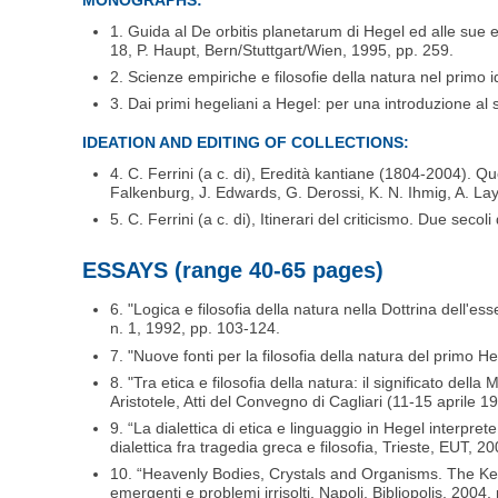
1. Guida al De orbitis planetarum di Hegel ed alle sue 
18, P. Haupt, Bern/Stuttgart/Wien, 1995, pp. 259.
2. Scienze empiriche e filosofie della natura nel primo 
3. Dai primi hegeliani a Hegel: per una introduzione al s
IDEATION AND EDITING OF COLLECTIONS:
4. C. Ferrini (a c. di), Eredità kantiane (1804-2004). Que
Falkenburg, J. Edwards, G. Derossi, K. N. Ihmig, A. Layw
5. C. Ferrini (a c. di), Itinerari del criticismo. Due seco
ESSAYS (range 40-65 pages)
6. "Logica e filosofia della natura nella Dottrina dell'esse
n. 1, 1992, pp. 103-124.
7. "Nuove fonti per la filosofia della natura del primo H
8. "Tra etica e filosofia della natura: il significato del
Aristotele, Atti del Convegno di Cagliari (11-15 aprile 1
9. “La dialettica di etica e linguaggio in Hegel interprete
dialettica fra tragedia greca e filosofia, Trieste, EUT, 
10. “Heavenly Bodies, Crystals and Organisms. The Key-R
emergenti e problemi irrisolti, Napoli, Bibliopolis, 2004