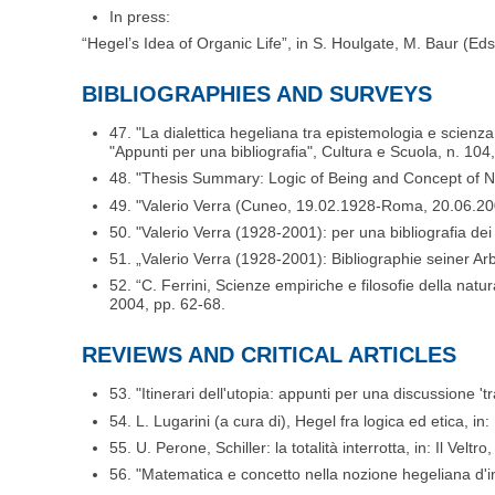
In press:
“Hegel’s Idea of Organic Life”, in S. Houlgate, M. Baur (E
BIBLIOGRAPHIES AND SURVEYS
47. "La dialettica hegeliana tra epistemologia e scienza
"Appunti per una bibliografia", Cultura e Scuola, n. 10
48. "Thesis Summary: Logic of Being and Concept of Nat
49. "Valerio Verra (Cuneo, 19.02.1928-Roma, 20.06.2001
50. "Valerio Verra (1928-2001): per una bibliografia dei 
51. „Valerio Verra (1928-2001): Bibliographie seiner A
52. “C. Ferrini, Scienze empiriche e filosofie della natu
2004, pp. 62-68.
REVIEWS AND CRITICAL ARTICLES
53. "Itinerari dell'utopia: appunti per una discussione 
54. L. Lugarini (a cura di), Hegel fra logica ed etica, in:
55. U. Perone, Schiller: la totalità interrotta, in: Il Velt
56. "Matematica e concetto nella nozione hegeliana d'inf