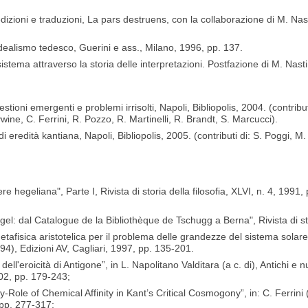
edizioni e traduzioni, La pars destruens, con la collaborazione di M. Na
idealismo tedesco, Guerini e ass., Milano, 1996, pp. 137.
istema attraverso la storia delle interpretazioni. Postfazione di M. Nast
stioni emergenti e problemi irrisolti, Napoli, Bibliopolis, 2004. (contribu
ine, C. Ferrini, R. Pozzo, R. Martinelli, R. Brandt, S. Marcucci).
li di eredità kantiana, Napoli, Bibliopolis, 2005. (contributi di: S. Poggi, 
re hegeliana", Parte I, Rivista di storia della filosofia, XLVI, n. 4, 1991, p
egel: dal Catalogue de la Bibliothèque de Tschugg a Berna", Rivista di sto
la Metafisica aristotelica per il problema delle grandezze del sistema sola
994), Edizioni AV, Cagliari, 1997, pp. 135-201.
 dell'eroicità di Antigone”, in L. Napolitano Valditara (a c. di), Antichi e 
2002, pp. 179-243;
ole of Chemical Affinity in Kant’s Critical Cosmogony”, in: C. Ferrini 
, pp. 277-317;