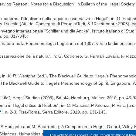
rving Reason’: Notes for a Discussion” in Bulletin of the Hegel Society 
moderno: l’idealismo della ragione osservativa in Hegel”, in: G. Federici
II secolo (Atti del Convegno di Perugia/Todi, 8-10 settembre 2005), col
 convegno internazionale “Schiller und die Antike”, Istituto Italiano di St
, pp. 317-346;
a natura nella Fenomenologia hegeliana del 1807: verso la dimensione co
osservazione della natura”, in: G. Cotroneo, G. Furnari Luvarà, F. Rizz
 in: K. R. Westphal (ed.), The Blackwell Guide to Hegel’s Phenomenolog
The Blackwell Guide to Hegel’s Phenomenology of Spirit, Singapore, Wi
 Life”, Hegel-Studien (2009), Bd. 44; Hamburg, Meiner, 2010, pp. 45-93
ento in Hegel critico di Hobbes”, in: C. Mancina, P.Valenza, P. Vinci (a 
9]
, n. 2-3, Pisa-Roma, Serra Editore, 2010, pp. 131-143.
 in S.Houlgate and M. Baur (eds.), A Companion to Hegel, Oxford, Wiley-
e Sciences, Humanities and Society in Eighteenth-to Twentieth-century N
This website uses cookies to ensure you get the best bro