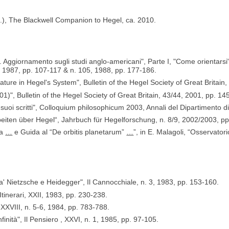
ds.), The Blackwell Companion to Hegel, ca. 2010.
. Aggiornamento sugli studi anglo-americani", Parte I, "Come orientarsi"
4, 1987, pp. 107-117 & n. 105, 1988, pp. 177-186.
ure in Hegel's System", Bulletin of the Hegel Society of Great Britain,
)", Bulletin of the Hegel Society of Great Britain, 43/44, 2001, pp. 14
suoi scritti", Colloquium philosophicum 2003, Annali del Dipartimento di F
rbeiten über Hegel“, Jahrbuch für Hegelforschung, n. 8/9, 2002/2003, p
ra
…
e Guida al “De orbitis planetarum”
…
”, in E. Malagoli, “Osservator
'tra' Nietzsche e Heidegger", Il Cannocchiale, n. 3, 1983, pp. 153-160.
 Itinerari, XXII, 1983, pp. 230-238.
ro, XXVIII, n. 5-6, 1984, pp. 783-788.
inità", Il Pensiero , XXVI, n. 1, 1985, pp. 97-105.