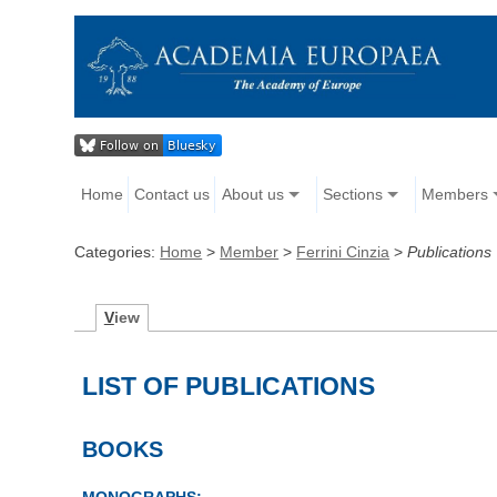
Home
Contact us
About us
Sections
Members
Categories:
Home
>
Member
>
Ferrini Cinzia
>
Publications
V
iew
LIST OF PUBLICATIONS
BOOKS
MONOGRAPHS: