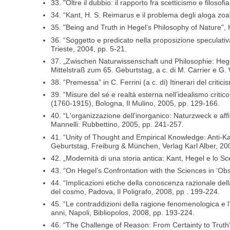
33. "Oltre il dubbio: il rapporto fra scetticismo e filos
34. “Kant, H. S. Reimarus e il problema degli aloga zoa
35. "Being and Truth in Hegel's Philosophy of Nature"
36. “Soggetto e predicato nella proposizione speculativa h
Trieste, 2004, pp. 5-21.
37. „Zwischen Naturwissenschaft und Philosophie: Hege
Mittelstraß zum 65. Geburtstag, a c. di M. Carrier e G.
38. “Premessa” in C. Ferrini (a c. di) Itinerari del critic
39. “Misure del sé e realtà esterna nell’idealismo critic
(1760-1915), Bologna, Il Mulino, 2005, pp. 129-166.
40. “L'organizzazione dell'inorganico: Naturzweck e affi
Mannelli: Rubbettino, 2005, pp. 241-257.
41. “Unity of Thought and Empirical Knowledge: Anti-Ka
Geburtstag, Freiburg & München, Verlag Karl Alber, 20
42. „Modernità di una storia antica: Kant, Hegel e lo Sc
43. “On Hegel’s Confrontation with the Sciences in ‘Obs
44. “Implicazioni etiche della conoscenza razionale del
del cosmo, Padova, Il Poligrafo, 2008, pp . 199-224.
45. “Le contraddizioni della ragione fenomenologica e l
anni, Napoli, Bibliopolos, 2008, pp. 193-224.
46. “The Challenge of Reason: From Certainty to Truth”