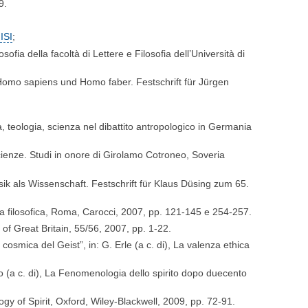
9.
 ISI
;
ofia della facoltà di Lettere e Filosofia dell’Università di
 Homo sapiens und Homo faber. Festschrift für Jürgen
ia, teologia, scienza nel dibattito antropologico in Germania
 Scienze. Studi in onore di Girolamo Cotroneo, Soveria
ik als Wissenschaft. Festschrift für Klaus Düsing zum 65.
enda filosofica, Roma, Carocci, 2007, pp. 121-145 e 254-257.
 of Great Britain, 55/56, 2007, pp. 1-22.
smica del Geist”, in: G. Erle (a c. di), La valenza ethica
zo (a c. di), La Fenomenologia dello spirito dopo duecento
y of Spirit, Oxford, Wiley-Blackwell, 2009, pp. 72-91.