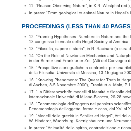
11. “Reason Observing Nature”, in K.R. Westphal (ed.),
In press: “From geological to animal Nature in Hegel’s 
PROCEEDINGS (LESS THAN 40 PAGES
12. "Framing Hypotheses: Numbers in Nature and the Log
13 congresso biennale della Hegel Society of America
13. "Filosofia, sapere e storia", in R. Racinaro (a cura 
14. "On the Role of Newtonian Mechanics and Naturphil
in der Berner und Frankfurter Zeit (Atti del Convegno
15. “Prospettive storiografiche a confronto: per una rilet
della Filosofia: Università di Messina, 13-15 giugno 20
16. “Knowing Phenomena: The Quest for Truth in Hegel's
di Aachen, 3-5 Novembre 2000), Frankfurt a. Main, P. 
17. “La Differenzschrift: modelli di identità e filosofie 
internazionale Università di Milano-Bicocca, 26-28 nov
18. “Fenomenologia dell’oggetto nel pensiero scientifico
Fenomenologia dell’oggetto, forma e cosa, dal XVI al XV
19. “Modelli della grecità in Schiller ed Hegel”, Atti de
W. Hinderer, Wuerzburg, Koenigshausen und Neumann,
In press: “Animalità dello spirito, contraddizione e ric