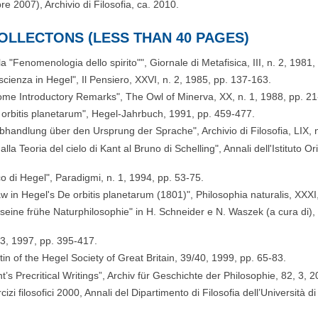
re 2007), Archivio di Filosofia, ca. 2010.
OLLECTONS (LESS THAN 40 PAGES)
 "Fenomenologia dello spirito"", Giornale di Metafisica, III, n. 2, 1981
cienza in Hegel", Il Pensiero, XXVI, n. 2, 1985, pp. 137-163.
me Introductory Remarks", The Owl of Minerva, XX, n. 1, 1988, pp. 21
e orbitis planetarum", Hegel-Jahrbuch, 1991, pp. 459-477.
 Abhandlung über den Ursprung der Sprache", Archivio di Filosofia, LIX, 
a Teoria del cielo di Kant al Bruno di Schelling", Annali dell'Istituto Or
co di Hegel", Paradigmi, n. 1, 1994, pp. 53-75.
in Hegel's De orbitis planetarum (1801)", Philosophia naturalis, XXXI,
 seine frühe Naturphilosophie" in H. Schneider e N. Waszek (a cura di),
. 3, 1997, pp. 395-417.
in of the Hegel Society of Great Britain, 39/40, 1999, pp. 65-83.
t’s Precritical Writings”, Archiv für Geschichte der Philosophie, 82, 3,
i filosofici 2000, Annali del Dipartimento di Filosofia dell’Università di