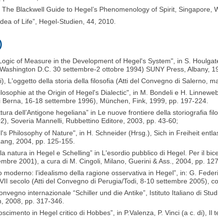
 The Blackwell Guide to Hegel’s Phenomenology of Spirit, Singapore, W
Idea of Life”, Hegel-Studien, 44, 2010.
)
ic of Measure in the Development of Hegel's System", in S. Houlgate (
, Washington D.C. 30 settembre-2 ottobre 1994) SUNY Press, Albany, 1
di), L'oggetto della storia della filosofia (Atti del Convegno di Salerno,
osophie at the Origin of Hegel's Dialectic", in M. Bondeli e H. Linnew
 di Berna, 16-18 settembre 1996), München, Fink, 1999, pp. 197-224.
tura dell’Antigone hegeliana” in Le nuove frontiere della storiografia filo
02), Soveria Mannelli, Rubbettino Editore, 2003, pp. 43-60;
 Philosophy of Nature", in H. Schneider (Hrsg.), Sich in Freiheit entla
Lang, 2004, pp. 125-155.
della natura in Hegel e Schelling” in L'esordio pubblico di Hegel. Per il bi
embre 2001), a cura di M. Cingoli, Milano, Guerini & Ass., 2004, pp. 12
 moderno: l’idealismo della ragione osservativa in Hegel”, in: G. Federic
II secolo (Atti del Convegno di Perugia/Todi, 8-10 settembre 2005), col
l convegno internazionale “Schiller und die Antike”, Istituto Italiano di S
 2008, pp. 317-346.
onoscimento in Hegel critico di Hobbes”, in P.Valenza, P. Vinci (a c. di),