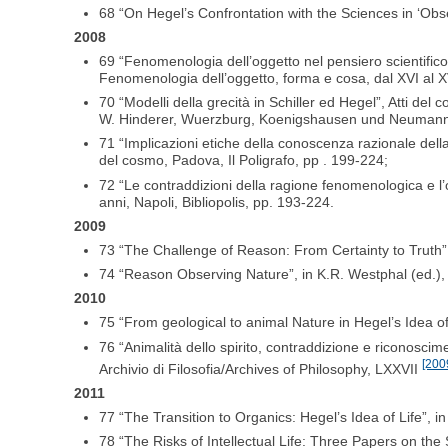
68 “On Hegel’s Confrontation with the Sciences in ‘Obse
2008
69 “Fenomenologia dell’oggetto nel pensiero scientifico 
Fenomenologia dell’oggetto, forma e cosa, dal XVI al XV
70 “Modelli della grecità in Schiller ed Hegel”, Atti del
W. Hinderer, Wuerzburg, Koenigshausen und Neumann
71 “Implicazioni etiche della conoscenza razionale dell
del cosmo, Padova, Il Poligrafo, pp . 199-224;
72 “Le contraddizioni della ragione fenomenologica e l’
anni, Napoli, Bibliopolis, pp. 193-224.
2009
73 “The Challenge of Reason: From Certainty to Truth”,
74 “Reason Observing Nature”, in K.R. Westphal (ed.), 
2010
75 “From geological to animal Nature in Hegel’s Idea of
76 “Animalità dello spirito, contraddizione e riconoscim
[200
Archivio di Filosofia/Archives of Philosophy, LXXVII
2011
77 “The Transition to Organics: Hegel’s Idea of Life”,
78 “The Risks of Intellectual Life: Three Papers on th