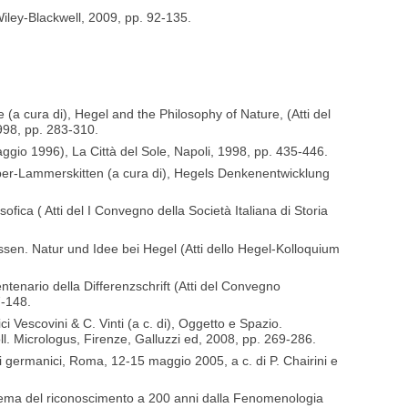
iley-Blackwell, 2009, pp. 92-135.
a cura di), Hegel and the Philosophy of Nature, (Atti del
998, pp. 283-310.
 maggio 1996), La Città del Sole, Napoli, 1998, pp. 435-446.
eber-Lammerskitten (a cura di), Hegels Denkenentwicklung
sofica ( Atti del I Convegno della Società Italiana di Storia
ssen. Natur und Idee bei Hegel (Atti dello Hegel-Kolloquium
centenario della Differenzschrift (Atti del Convegno
7-148.
i Vescovini & C. Vinti (a c. di), Oggetto e Spazio.
l. Micrologus, Firenze, Galluzzi ed, 2008, pp. 269-286.
tudi germanici, Roma, 12-15 maggio 2005, a c. di P. Chairini e
 Il tema del riconoscimento a 200 anni dalla Fenomenologia