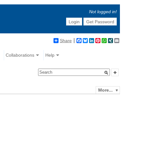
Not logged in!
Login
Get Password
Share
Facebook
Bluesky
LinkedIn
Pinterest
WhatsApp
XING
Email
Collaborations
Help
More...