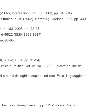
002), Intersezioni, XXIII, 2, 2003, pp. 343-347.
Studien, n. 36 (2002). Hamburg : Meiner, 2003, pp. 339-
ana, n. 183, 2005, pp. 92-95.
fm?id=5522 (ISSN 1538-1617)
pp. 93-95..
XIII, n. 1-2, 1984, pp. 31-54;
ica e Politica, Vol. IV, No. 1, 2002 (rivista on-line del
i e nuovi dialoghi di sapienti ed eroi. Etica, linguaggio e
da filosofica, Roma, Carocci, pp. 121-145 e 254-257;