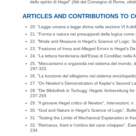
dello spirito di Hegel” (Atti del Convegno di Roma, ottob
ARTICLES AND CONTRIBUTIONS TO C
20. "Legge umana e legge divina nella sezione VI A della
21. "Forma e natura nei presupposti della logica come s
22. "Mode and Measure in Hegel's Science of Logic: So
23. "Features of Irony and Alleged Errors in Hegel's D
24. "La lettura herderiana dell'Essai di Condillac nella
25. "Meccanismo e organicità nel sistema del mondo, dall
297-333.
26. "La funzione del sillogismo nel sistema enciclopedi
27. "On Newton's Demonstration of Kepler's Second Law 
28. "Die Bibliothek in Tschugg: Hegels Vorbereitung für
237-259.
29. “Il giovane Hegel critico di Newton”, Intersezioni, n
30. “God and Nature in Hegel’s Science of Logic”, Bullet
31. “Testing the Limits of Mechanical Explanation in Kan
32. “Reimarus, Kant e l’ombra del cane crisippeo”, Eserciz
234.