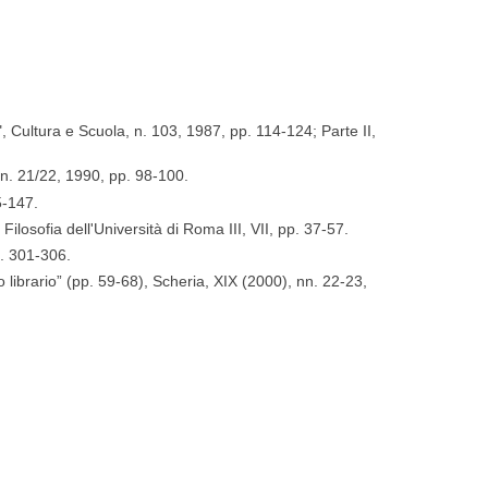
, Cultura e Scuola, n. 103, 1987, pp. 114-124; Parte II,
 n. 21/22, 1990, pp. 98-100.
5-147.
ilosofia dell'Università di Roma III, VII, pp. 37-57.
p. 301-306.
io librario” (pp. 59-68), Scheria, XIX (2000), nn. 22-23,