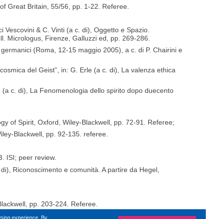
of Great Britain, 55/56, pp. 1-22. Referee.
 Vescovini & C. Vinti (a c. di), Oggetto e Spazio.
l. Micrologus, Firenze, Galluzzi ed, pp. 269-286.
udi germanici (Roma, 12-15 maggio 2005), a c. di P. Chairini e
smica del Geist”, in: G. Erle (a c. di), La valenza ethica
o (a c. di), La Fenomenologia dello spirito dopo duecento
y of Spirit, Oxford, Wiley-Blackwell, pp. 72-91. Referee;
ley-Blackwell, pp. 92-135. referee.
. ISI; peer review.
c. di), Riconoscimento e comunità. A partire da Hegel,
Blackwell, pp. 203-224. Referee.
aples”, European Review, Vol. 19, n. 3, pp. 429-431.
wsing experience. By