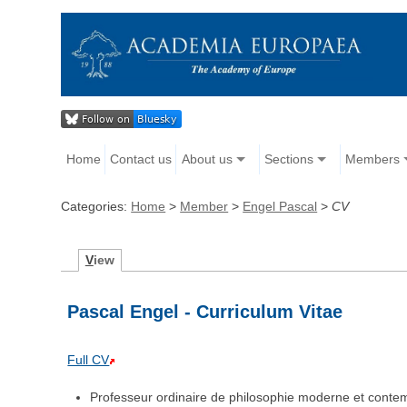
Home
Contact us
About us
Sections
Members
Categories:
Home
>
Member
>
Engel Pascal
>
CV
V
iew
Pascal Engel - Curriculum Vitae
Full CV
Professeur ordinaire de philosophie moderne et conte