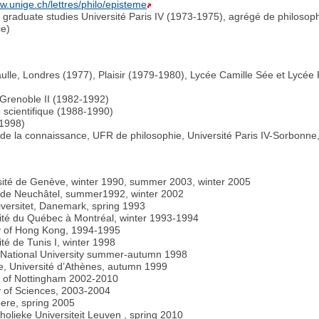
ww.unige.ch/lettres/philo/episteme
graduate studies Université Paris IV (1973-1975), agrégé de philosophie
ce)
lle, Londres (1977), Plaisir (1979-1980), Lycée Camille Sée et Lycée 
 Grenoble II (1982-1992)
 scientifique (1988-1990)
 1998)
t de la connaissance, UFR de philosophie, Université Paris IV-Sorbonn
rsité de Genève, winter 1990, summer 2003, winter 2005
té de Neuchâtel, summer1992, winter 2002
iversitet, Danemark, spring 1993
sité du Québec à Montréal, winter 1993-1994
ity of Hong Kong, 1994-1995
té de Tunis I, winter 1998
an National University summer-autumn 1998
nce, Université d’Athènes, autumn 1999
ty of Nottingham 2002-2010
 of Sciences, 2003-2004
pere, spring 2005
tholieke Universiteit Leuven , spring 2010