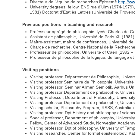
Directeur de l'équipe de recherches Epistemè
http://w
University degrees: fellow, ENS rue d'Ulm (1974-1979), 
1981) Doctorat d'Etat ès Lettres (Université de Proven
Previous positions in teaching and research
Professeur agrégé de philosophie: lycée Charles de Gau
Assistant de philosophie, Université de Paris XII (1981)
Maître-assistant, maître de conférences, Université de
Chargé de recherche, Centre National de la Recherche
Professeur de philosophie, Université of Caen (1992 –
Professeur de philosophie de la logique, du langage e
Visiting positions
Visiting professor, Département de Philosophie, Unive
Visiting professor Séminaire de Philosophie, Universi
Visiting professor, Seminar Allmen Semiotik, Aarhus Un
Visiting professor Département de philosophie, Univer
Visiting Professor, Department of Philosophy, Univers
Visiting professor Département de philosophie, Universi
Visiting scholar, Philosophy Program, RSSS, Australi
Visiting professor, Dpt History and philosophy of scie
Special professor, Department of philosophy, Universi
Fellow, Center of Advanced Study, Norwegian Academy
Visiting professor, Dpt of philosophy, University of Tam
Visiting researcher, Center for formal epistemology, Ka