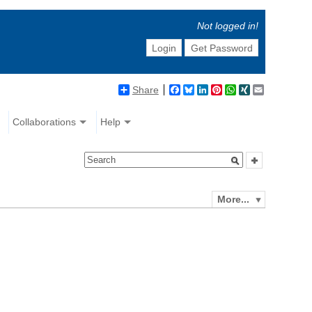
Not logged in!
Login
Get Password
Share
Facebook
Bluesky
LinkedIn
Pinterest
WhatsApp
XING
Email
Collaborations
Help
More...