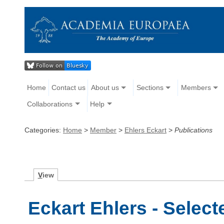
Home
Contact us
About us
Sections
Members
Collaborations
Help
Categories:
Home
>
Member
>
Ehlers Eckart
>
Publications
V
iew
Eckart Ehlers - Select