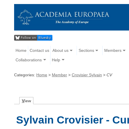
Home
Contact us
About us
Sections
Members
Collaborations
Help
Categories:
Home
>
Member
>
Crovisier Sylvain
>
CV
V
iew
Sylvain Crovisier - Cu