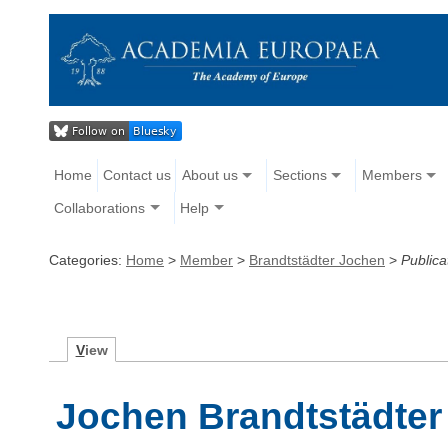
Home
Contact us
About us
Sections
Members
Collaborations
Help
Categories:
Home
>
Member
>
Brandtstädter Jochen
>
Publica
V
iew
Jochen Brandtstädter 