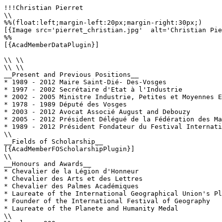
!!!Christian Pierret

\\

%%(float:left;margin-left:20px;margin-right:30px;)

[{Image src='pierret_christian.jpg'  alt='Christian Pie
%%

[{AcadMemberDataPlugin}]

\\ \\

\\ \\

__Present and Previous Positions__

* 1989 - 2012 Maire Saint-Dié- Des-Vosges 

* 1997 - 2002 Secrétaire d'Etat à l'Industrie 

* 2002 - 2005 Ministre Industrie, Petites et Moyennes E
* 1978 - 1989 Député des Vosges

* 2003 - 2012 Avocat Associé August and Debouzy

* 2005 - 2012 Président Délégué de la Fédération des Ma
* 1989 - 2012 Président Fondateur du Festival Internati
\\

__Fields of Scholarship__

[{AcadMemberFOScholarshipPlugin}]

\\

__Honours and Awards__

* Chevalier de la Légion d'Honneur

* Chevalier des Arts et des Lettres

* Chevalier des Palmes Académiques

* Laureate of the International Geographical Union's Pl
* Founder of the International Festival of Geography

* Laureate of the Planete and Humanity Medal 

\\
