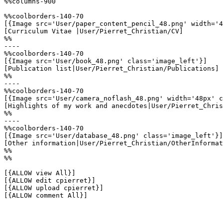
%%columns-900

%%coolborders-140-70

[{Image src='User/paper_content_pencil_48.png' width='4
[Curriculum Vitae |User/Pierret_Christian/CV]

%%

----

%%coolborders-140-70

[{Image src='User/book_48.png' class='image_left'}]

[Publication list|User/Pierret_Christian/Publications]

%%

----

%%coolborders-140-70

[{Image src='User/camera_noflash_48.png' width='48px' c
[Highlights of my work and anecdotes|User/Pierret_Chris
%%

----

%%coolborders-140-70

[{Image src='User/database_48.png' class='image_left'}]

[Other information|User/Pierret_Christian/OtherInformat
%%

%%

[{ALLOW view All}]

[{ALLOW edit cpierret}]

[{ALLOW upload cpierret}]

[{ALLOW comment All}]
