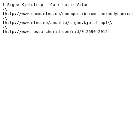
!!Signe Kjelstrup - Curriculum Vitae

\\

[http://www.chem.ntnu.no/nonequilibrium-thermodynamics]
\\

[http://www.ntnu.no/ansatte/signe.kjelstrup]\\

\\

[http://www.researcherid.com/rid/E-2590-2012]
