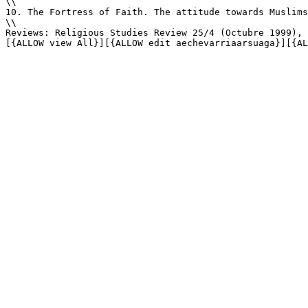
\\

10. The Fortress of Faith. The attitude towards Muslims
\\

Reviews: Religious Studies Review 25/4 (Octubre 1999), 
[{ALLOW view All}][{ALLOW edit aechevarriaarsuaga}][{AL