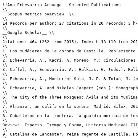
!!Ana Echevarria Arsuaga - Selected Publications

\\

__Scopus Metrics overview__\\

\\

14 Records per author; 27 Citations in 20 records; 3 h-
\\

__Google Scholar__ \\

\\

Citations: 464 (262 from 2015). Index h 13 (10 from 201
\\

1. Los mudéjares de la corona de Castilla. Poblamiento 
\\

2. Echevarria, A., Kadri, A. Moreno, Y.: Circulaciones 
\\

3. Cuffel, A.; Echevarria, A.; Halkias, G. (eds.): Reli
\\

4. Echevarria, A., Monferrer Sala, J. P. & Tolan, J. (e
\\

5. Echevarria, A. and Nikolas Jaspert (eds.): Monograph
\\

6. The City of the Three Mosques: Ávila and its Muslims
\\

7. Almanzor, un califa en la sombra. Madrid: Sílex, 201
\\

8. Caballeros en la frontera. La guardia morisca de los
\\

Reviews: Espacio, Tiempo y Forma, Historia Medieval III
\\

9. Catalina de Lancaster, reina regente de Castilla. Ho