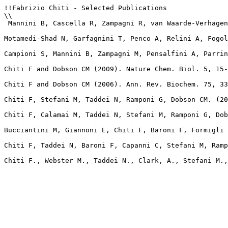
!!Fabrizio Chiti - Selected Publications

\\

 Mannini B, Cascella R, Zampagni R, van Waarde-Verhagen
Motamedi-Shad N, Garfagnini T, Penco A, Relini A, Fogol
Campioni S, Mannini B, Zampagni M, Pensalfini A, Parrin
Chiti F and Dobson CM (2009). Nature Chem. Biol. 5, 15-
Chiti F and Dobson CM (2006). Ann. Rev. Biochem. 75, 33
Chiti F, Stefani M, Taddei N, Ramponi G, Dobson CM. (20
Chiti F, Calamai M, Taddei N, Stefani M, Ramponi G, Dob
Bucciantini M, Giannoni E, Chiti F, Baroni F, Formigli 
Chiti F, Taddei N, Baroni F, Capanni C, Stefani M, Ramp
Chiti F., Webster M., Taddei N., Clark, A., Stefani M.,