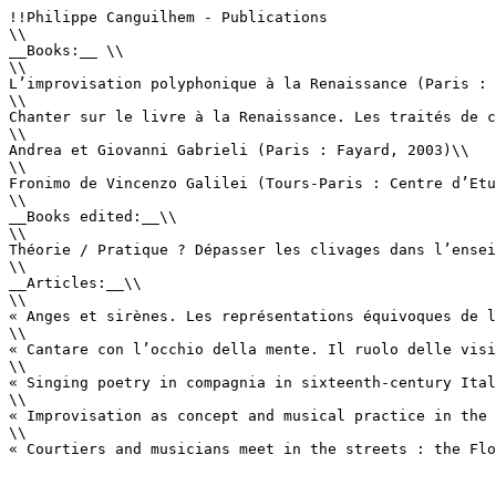
!!Philippe Canguilhem - Publications

\\

__Books:__ \\

\\

L’improvisation polyphonique à la Renaissance (Paris : 
\\

Chanter sur le livre à la Renaissance. Les traités de c
\\

Andrea et Giovanni Gabrieli (Paris : Fayard, 2003)\\

\\

Fronimo de Vincenzo Galilei (Tours-Paris : Centre d’Etu
\\

__Books edited:__\\

\\

Théorie / Pratique ? Dépasser les clivages dans l’ensei
\\

__Articles:__\\

\\

« Anges et sirènes. Les représentations équivoques de l
\\

« Cantare con l’occhio della mente. Il ruolo delle visi
\\

« Singing poetry in compagnia in sixteenth-century Ital
\\

« Improvisation as concept and musical practice in the 
\\

« Courtiers and musicians meet in the streets : the Flo