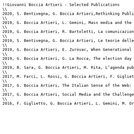
!!Giovanni Boccia Artieri - Selected Publications

\\

2020, S. Bentivegna, G. Boccia Artieri,Rethinking Publi
\\

2019, G. Boccia Artieri, L. Gemini, Mass media and the 
\\

2019, G. Boccia Artieri, R. Bartoletti, La comunicazion
\\

2019, S. Bentivegna, G. Boccia Artieri, Le teorie delle
\\

2019, G. Boccia Artieri, E. Zurovac, When Generational 
\\

2019, G. Boccia Artieri, G. La Rocca, The election day 
\\

2019, B. Sara, G. Boccia Artieri, M. Rita, L’agenda pub
\\

2017, M. Farci, L. Rossi, G. Boccia Artieri, F. Gigliet
\\

2017, G. Boccia Artieri, The Italian Sense of the Web: 
\\

2017, G. Boccia Artieri, Social Media and the Challenge
\\

2016, F. Giglietto, G. Boccia Artieri, L. Gemini, M. Or